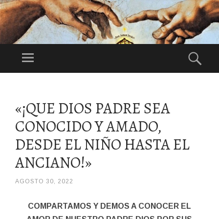
DI
OS
Menú
Bus
ES
Festividad:
NU
1°Domingo de
ES
Agosto
SALTAR
TR
AL
«¡QUE DIOS PADRE SEA
CONTENIDO
O
CONOCIDO Y AMADO,
PA
DR
DESDE EL NIÑO HASTA EL
E
ANCIANO!»
AGOSTO 30, 2022
/
DIOSPADREDETODALAHUMANIDADHDDH
COMPARTAMOS Y DEMOS A CONOCER EL