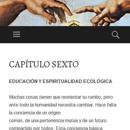
DI
OS
Menú
Bus
ES
Festividad:
NU
1°Domingo de
ES
Agosto
SALTAR
TR
AL
CAPÍTULO SEXTO
CONTENIDO
O
PA
DR
EDUCACIÓN Y ESPIRITUALIDAD ECOLÓGICA
E
Muchas cosas tienen que reorientar su rumbo, pero
ante todo la humanidad necesita cambiar. Hace falta
la conciencia de un origen
común, de una pertenencia mutua y de un futuro
compartido por todos. Esta conciencia básica