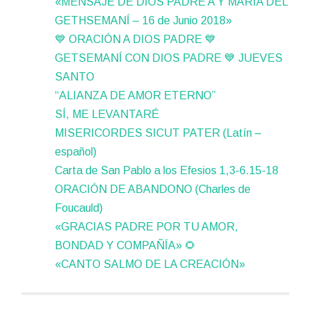
«MENSAJE DE DIOS PADRE A Y MARÍA DEL
GETHSEMANÍ – 16 de Junio 2018»
💙 ORACIÓN A DIOS PADRE 💙
GETSEMANÍ CON DIOS PADRE 💙 JUEVES
SANTO
“ALIANZA DE AMOR ETERNO”
SÍ, ME LEVANTARÉ
MISERICORDES SICUT PATER (Latín –
español)
Carta de San Pablo a los Efesios 1,3-6.15-18
ORACIÓN DE ABANDONO (Charles de
Foucauld)
«GRACIAS PADRE POR TU AMOR,
BONDAD Y COMPAÑÍA» 🌻
«CANTO SALMO DE LA CREACIÓN»