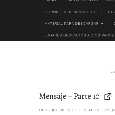
INICIO
SANTA OCTAVA DE CON
SALTAR
AL
CORONILLA DE ABANDONO
ROS
CONTENIDO
MATERIAL PARA DESCARGAR
LUGARES DEDICADOS A DIOS PADRE
M
Mensaje – Parte 10
OCTUBRE 28, 2017
/
/
DEJA UN COMEN