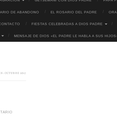
SAGRACIÓN
GETSEMANÍ CON DIOS PADRE
PAPA 
ARIO DE ABANDONO
EL ROSARIO DEL PADRE
ORA
CONTACTO
FIESTAS CELEBRADAS A DIOS PADRE
MENSAJE DE DIOS «EL PADRE LE HABLA A SUS HIJOS
ES:
OCTUBRE 2017
TARIO