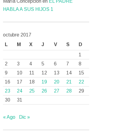
María Concepción
en
EL PADRE
HABLA A SUS HIJOS 1
octubre 2017
L
M
X
J
V
S
D
1
2
3
4
5
6
7
8
9
10
11
12
13
14
15
16
17
18
19
20
21
22
23
24
25
26
27
28
29
30
31
« Ago
Dic »