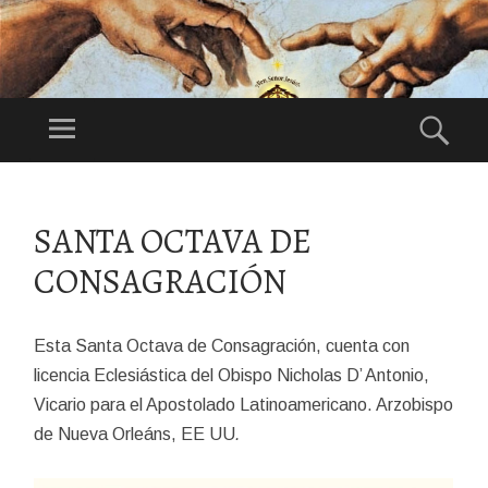
DI
OS
Menú
Bus
ES
Festividad:
NU
1°Domingo de
ES
Agosto
SALTAR
TR
AL
SANTA OCTAVA DE
CONTENIDO
O
CONSAGRACIÓN
PA
DR
E
Esta Santa Octava de Consagración, cuenta con
licencia Eclesiástica del Obispo Nicholas D’ Antonio,
Vicario para el Apostolado Latinoamericano. Arzobispo
de Nueva Orleáns, EE UU
.