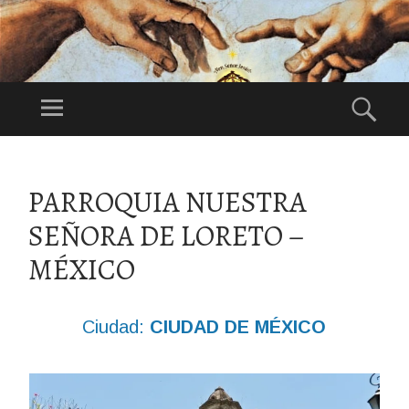
DI
OS
Menú
Bus
ES
Festividad:
NU
1°Domingo de
ES
Agosto
SALTAR
TR
AL
PARROQUIA NUESTRA
CONTENIDO
O
SEÑORA DE LORETO –
PA
DR
MÉXICO
E
Ciudad:
CIUDAD DE MÉXICO