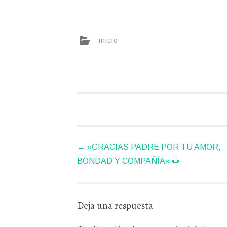
inicio
Navegador
←
«GRACIAS PADRE POR TU AMOR,
de
BONDAD Y COMPAÑÍA» 🌻
artículos
Deja una respuesta