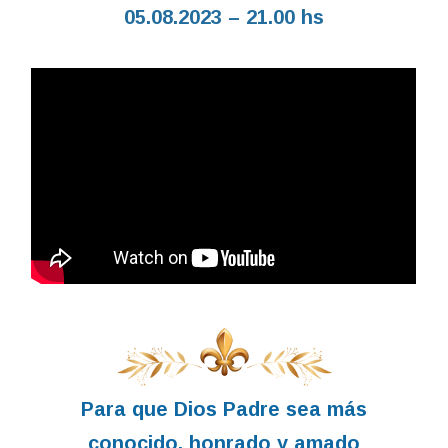
05.08.2023 – 21.00 hs
Para que Dios Padre sea más
conocido, honrado y amado