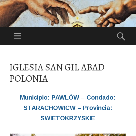
DI
OS
Menú
Bus
ES
Festividad:
NU
1°Domingo de
ES
Agosto
SALTAR
TR
AL
IGLESIA SAN GIL ABAD –
CONTENIDO
O
POLONIA
PA
DR
E
Municipio: PAWLÓW – Condado:
STARACHOWICW – Provincia:
SWIETOKRZYSKIE