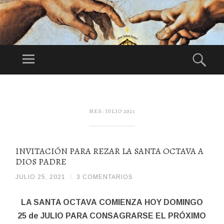
DI
OS
Menú
Bus
ES
Festividad:
NU
1°Domingo de
ES
Agosto
SALTAR
TR
AL
CONTENIDO
O
MES:
JULIO 2021
PA
DR
E
INVITACIÓN PARA REZAR LA SANTA OCTAVA A
DIOS PADRE
JULIO 25, 2021
/
/
3 COMENTARIOS
DIOSPADREDETODALAHUMANIDADHDDH
LA SANTA OCTAVA
COMIENZA
HOY DOMINGO
25 de JULIO PARA CONSAGRARSE EL PRÓXIMO