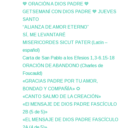
💙 ORACIÓN A DIOS PADRE 💙
GETSEMANÍ CON DIOS PADRE 💙 JUEVES
SANTO
“ALIANZA DE AMOR ETERNO”
SÍ, ME LEVANTARÉ
MISERICORDES SICUT PATER (Latín –
español)
Carta de San Pablo a los Efesios 1,3-6.15-18
ORACIÓN DE ABANDONO (Charles de
Foucauld)
«GRACIAS PADRE POR TU AMOR,
BONDAD Y COMPAÑÍA» 🌻
«CANTO SALMO DE LA CREACIÓN»
«El MENSAJE DE DIOS PADRE FASCÍCULO
2B (5 de 5)»
«EL MENSAJE DE DIOS PADRE FASCÍCULO
2A (4 de 5)»