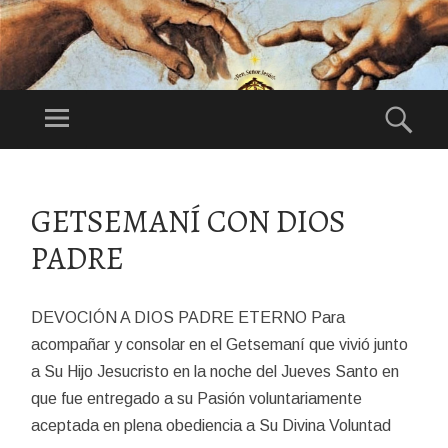
DI
OS
Menú
Bus
ES
Festividad:
NU
1°Domingo de
ES
Agosto
SALTAR
TR
AL
GETSEMANÍ CON DIOS
CONTENIDO
O
PADRE
PA
DR
E
DEVOCIÓN A DIOS PADRE ETERNO Para
acompañar y consolar en el Getsemaní que vivió junto
a Su Hijo Jesucristo en la noche del Jueves Santo en
que fue entregado a su Pasión voluntariamente
aceptada en plena obediencia a Su Divina Voluntad