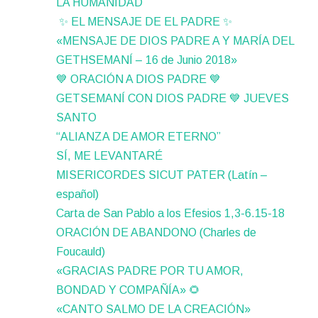
LA HUMANIDAD
✨ EL MENSAJE DE EL PADRE ✨
«MENSAJE DE DIOS PADRE A Y MARÍA DEL
GETHSEMANÍ – 16 de Junio 2018»
💙 ORACIÓN A DIOS PADRE 💙
GETSEMANÍ CON DIOS PADRE 💙 JUEVES
SANTO
“ALIANZA DE AMOR ETERNO”
SÍ, ME LEVANTARÉ
MISERICORDES SICUT PATER (Latín –
español)
Carta de San Pablo a los Efesios 1,3-6.15-18
ORACIÓN DE ABANDONO (Charles de
Foucauld)
«GRACIAS PADRE POR TU AMOR,
BONDAD Y COMPAÑÍA» 🌻
«CANTO SALMO DE LA CREACIÓN»