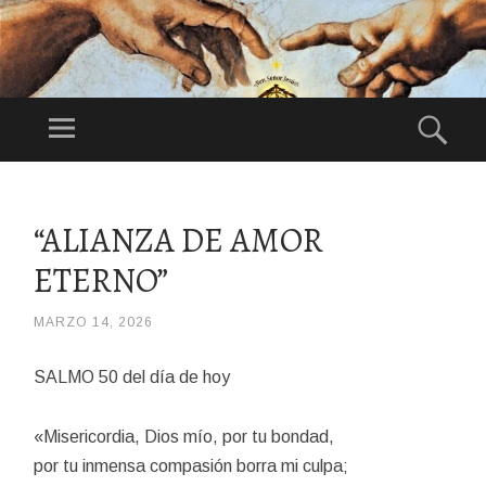
DI
OS
Menú
Bus
ES
Festividad:
NU
1°Domingo de
ES
Agosto
SALTAR
TR
AL
“ALIANZA DE AMOR
CONTENIDO
O
ETERNO”
PA
DR
E
MARZO 14, 2026
/
JOLI
SALMO 50 del día de hoy
«Misericordia, Dios mío, por tu bondad,
por tu inmensa compasión borra mi culpa;