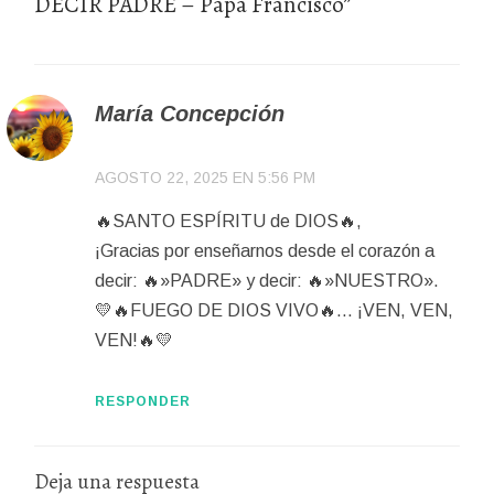
DECIR PADRE – Papa Francisco
”
María Concepción
AGOSTO 22, 2025 EN 5:56 PM
🔥SANTO ESPÍRITU de DIOS🔥,
¡Gracias por enseñarnos desde el corazón a
decir: 🔥»PADRE» y decir: 🔥»NUESTRO».
💛🔥FUEGO DE DIOS VIVO🔥… ¡VEN, VEN,
VEN!🔥💛
RESPONDER
Deja una respuesta