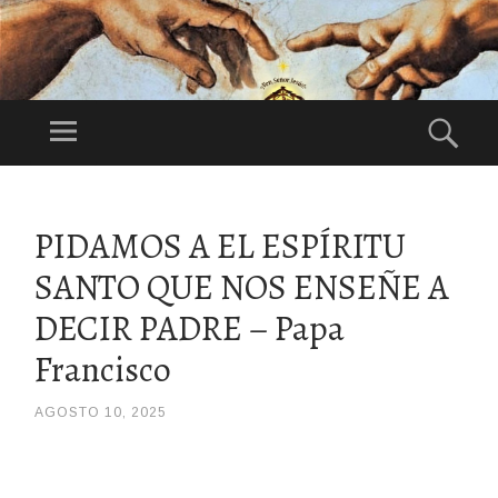
DI
OS
Menú
Bus
ES
Festividad:
NU
1°Domingo de
ES
Agosto
SALTAR
TR
AL
PIDAMOS A EL ESPÍRITU
CONTENIDO
O
SANTO QUE NOS ENSEÑE A
PA
DR
DECIR PADRE – Papa
E
Francisco
AGOSTO 10, 2025
/
JOLI