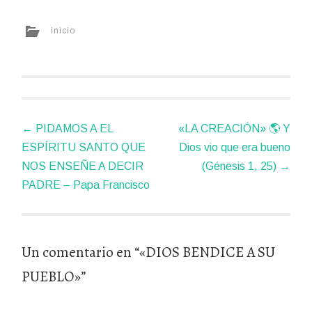
inicio
Navegador
←
PIDAMOS A EL
«LA CREACIÓN» 🌎 Y
de
ESPÍRITU SANTO QUE
Dios vio que era bueno
artículos
NOS ENSEÑE A DECIR
(Génesis 1, 25)
→
PADRE – Papa Francisco
Un comentario en “
«DIOS BENDICE A SU
PUEBLO»
”