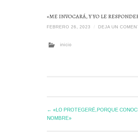
«ME INVOCARÁ, Y YO LE RESPONDE
FEBRERO 26, 2023
/
/
DEJA UN COMEN
DIOSPADREDETODA
inicio
Navegador
←
«LO PROTEGERÉ,PORQUE CONOCE
de
NOMBRE»
artículos