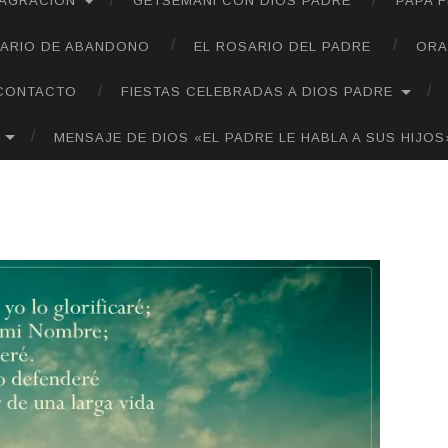
SAGRACIÓN
GETSEMANÍ CON DIOS PADRE
PAPA 
ARIO DE ABANDONO
EL ROSARIO DEL PADRE
ORA
CONTACTO
FIESTAS CELEBRADAS A DIOS PADRE
MENSAJE DE DIOS «EL PADRE LE HABLA A SUS HIJOS