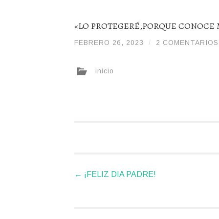
«LO PROTEGERÉ,PORQUE CONOCE 
FEBRERO 26, 2023
/
/
2 COMENTARIOS
DIOSPADREDETODA
inicio
Navegador
←
¡FELIZ DIA PADRE!
de
artículos