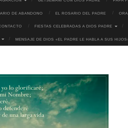
SAGRACIÓN
GETSEMANÍ CON DIOS PADRE
PAPA 
ARIO DE ABANDONO
EL ROSARIO DEL PADRE
ORA
CONTACTO
FIESTAS CELEBRADAS A DIOS PADRE
MENSAJE DE DIOS «EL PADRE LE HABLA A SUS HIJOS