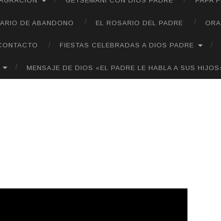
SAGRACIÓN
GETSEMANÍ CON DIOS PADRE
PAPA 
ARIO DE ABANDONO
EL ROSARIO DEL PADRE
ORA
CONTACTO
FIESTAS CELEBRADAS A DIOS PADRE
MENSAJE DE DIOS «EL PADRE LE HABLA A SUS HIJOS