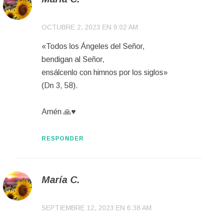
OCTUBRE 2, 2023 EN 9:02 AM
«Todos los Ángeles del Señor,
bendigan al Señor,
ensálcenlo con himnos por los siglos»
(Dn 3, 58).
Amén 🙏♥️
RESPONDER
María C.
SEPTIEMBRE 12, 2023 EN 6:38 AM