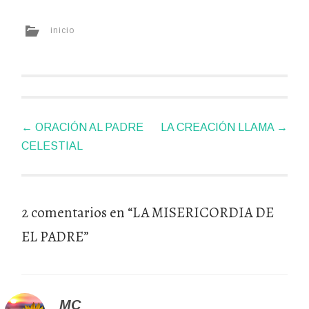
inicio
Navegador
←
ORACIÓN AL PADRE
LA CREACIÓN LLAMA
→
de
CELESTIAL
artículos
2 comentarios en “
LA MISERICORDIA DE
EL PADRE
”
MC