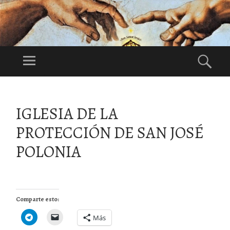
DI
OS
Menú
Bus
ES
Festividad:
NU
1°Domingo de
ES
Agosto
SALTAR
TR
AL
IGLESIA DE LA
CONTENIDO
O
PROTECCIÓN DE SAN JOSÉ
PA
DR
POLONIA
E
Comparte esto:
Más