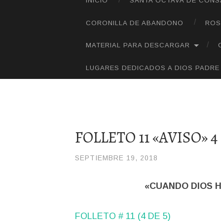
INICIO
SANTA OCTAVA DE CON
SALTAR
AL
CORONILLA DE ABANDONO
ROS
CONTENIDO
MATERIAL PARA DESCARGAR
LUGARES DEDICADOS A DIOS PADRE
FOLLETO 11 «AVISO» 4
SEPTIEMBRE 19, 2018
/
JOLI
«CUANDO DIOS 
FOLLETO # 11 (4 DE 5)