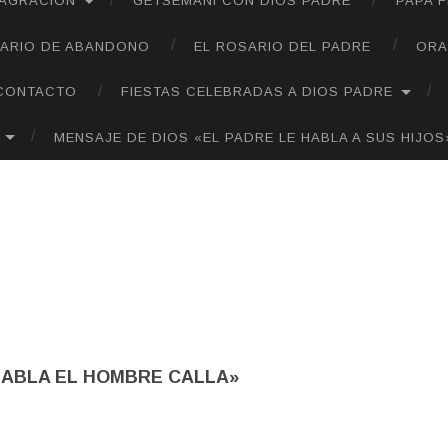
SAGRACIÓN
GETSEMANÍ CON DIOS PADRE
PAPA 
ARIO DE ABANDONO
EL ROSARIO DEL PADRE
ORA
CONTACTO
FIESTAS CELEBRADAS A DIOS PADRE
MENSAJE DE DIOS «EL PADRE LE HABLA A SUS HIJOS
HABLA EL HOMBRE CALLA»