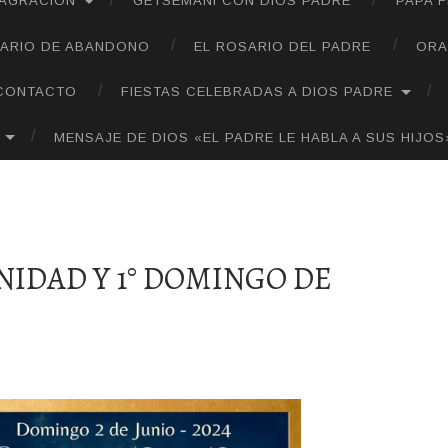
SAGRACIÓN
GETSEMANÍ CON DIOS PADRE
PAPA 
ARIO DE ABANDONO
EL ROSARIO DEL PADRE
ORA
CONTACTO
FIESTAS CELEBRADAS A DIOS PADRE
MENSAJE DE DIOS «EL PADRE LE HABLA A SUS HIJOS
NIDAD Y 1° DOMINGO DE
UMANIDADHDDH