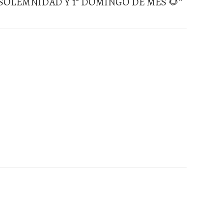
 SOLEMNIDAD Y 1° DOMINGO DE MES 🌻
”