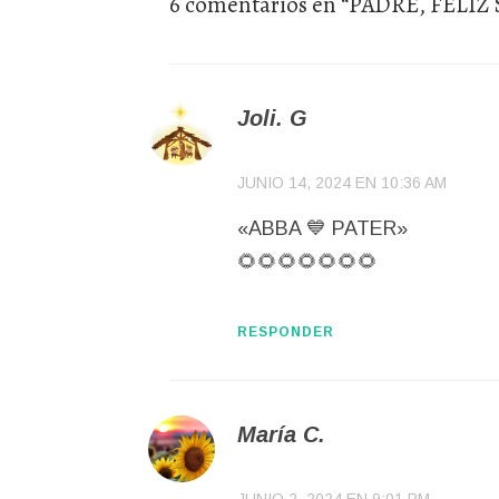
6 comentarios en “
PADRE, FELIZ
Joli. G
JUNIO 14, 2024 EN 10:36 AM
«ABBA 💙 PATER»
🌻🌻🌻🌻🌻🌻🌻
RESPONDER
María C.
JUNIO 2, 2024 EN 9:01 PM