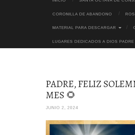
INICIO
SANTA OCTAVA DE CON
SALTAR
AL
CORONILLA DE ABANDONO
ROS
CONTENIDO
MATERIAL PARA DESCARGAR
LUGARES DEDICADOS A DIOS PADRE
PADRE, FELIZ SOLEM
MES 🌻
JUNIO 2, 2024
/
DIOSPADREDETODALAH