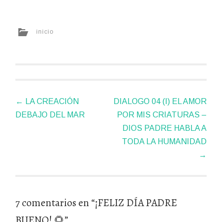
inicio
Navegador
←
LA CREACIÓN
DIALOGO 04 (I) EL AMOR
de
DEBAJO DEL MAR
POR MIS CRIATURAS –
artículos
DIOS PADRE HABLA A
TODA LA HUMANIDAD
→
7 comentarios en “
¡FELIZ DÍA PADRE
BUENO! 🌻
”