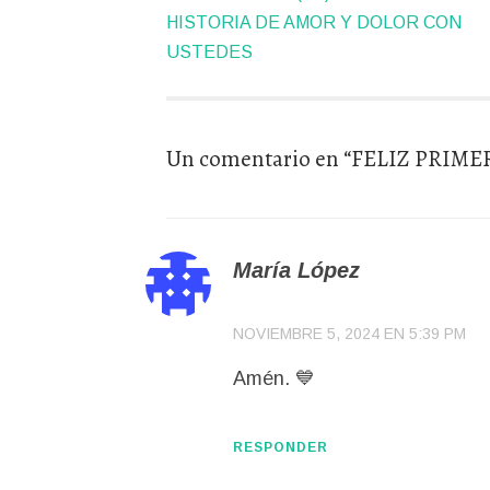
de
HISTORIA DE AMOR Y DOLOR CON
artículos
USTEDES
Un comentario en “
FELIZ PRIME
María López
NOVIEMBRE 5, 2024 EN 5:39 PM
Amén. 💙
RESPONDER