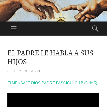
DI
OS
Menú
Bus
ES
Festividad:
NU
1°Domingo de
ES
Agosto
SALTAR
TR
AL
EL PADRE LE HABLA A SUS
CONTENIDO
O
HIJOS
PA
DR
E
SEPTIEMBRE 13, 2018
/
JOLI
El MENSAJE DIOS PADRE FASCÍCULO 1B (3 de 5)