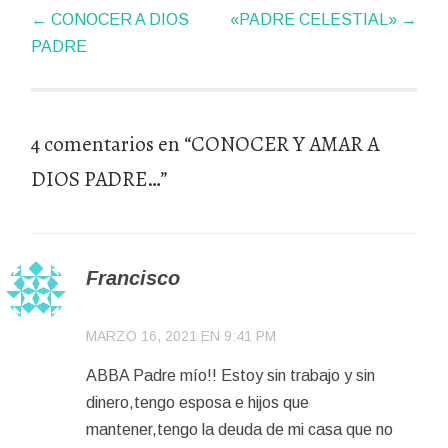
←
CONOCER A DIOS
«PADRE CELESTIAL»
→
de
PADRE
artículos
4 comentarios en “
CONOCER Y AMAR A
DIOS PADRE…
”
Francisco
MARZO 16, 2021 EN 9:41 PM
ABBA Padre mío!! Estoy sin trabajo y sin
dinero,tengo esposa e hijos que
mantener,tengo la deuda de mi casa que no