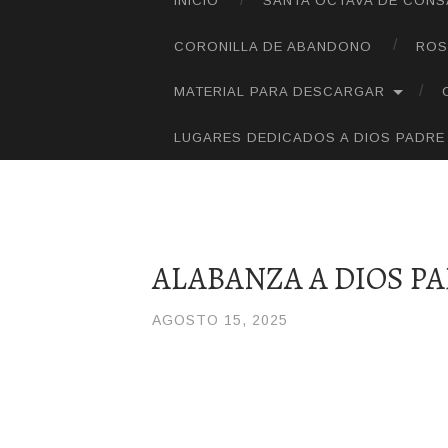
INICIO
SANTA OCTAVA DE CON
SALTAR
AL
CORONILLA DE ABANDONO
ROS
CONTENIDO
MATERIAL PARA DESCARGAR
LUGARES DEDICADOS A DIOS PADRE
ALABANZA A DIOS P
AGOSTO 15, 2025
/
JOLI