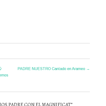

PADRE NUESTRO Cantado en Arameo
→
eemos
IOS PADRE CON EL MAGNIFICAT
”