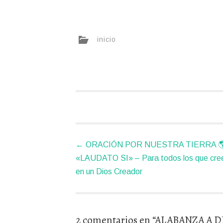
inicio
Navegador
←
ORACIÓN POR NUESTRA TIERRA 
de
«LAUDATO SI» – Para todos los que cr
artículos
en un Dios Creador
2 comentarios en “
ALABANZA A D