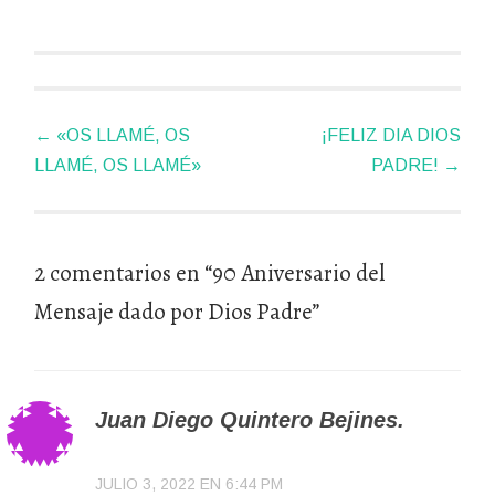
Navegador
←
«OS LLAMÉ, OS
¡FELIZ DIA DIOS
de
LLAMÉ, OS LLAMÉ»
PADRE!
→
artículos
2 comentarios en “
90 Aniversario del
Mensaje dado por Dios Padre
”
Juan Diego Quintero Bejines.
JULIO 3, 2022 EN 6:44 PM