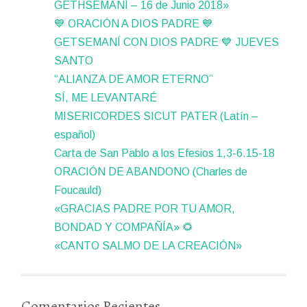
GETHSEMANÍ – 16 de Junio 2018»
💙 ORACIÓN A DIOS PADRE 💙
GETSEMANÍ CON DIOS PADRE 💙 JUEVES
SANTO
“ALIANZA DE AMOR ETERNO”
SÍ, ME LEVANTARÉ
MISERICORDES SICUT PATER (Latín –
español)
Carta de San Pablo a los Efesios 1,3-6.15-18
ORACIÓN DE ABANDONO (Charles de
Foucauld)
«GRACIAS PADRE POR TU AMOR,
BONDAD Y COMPAÑÍA» 🌻
«CANTO SALMO DE LA CREACIÓN»
Comentarios Recientes