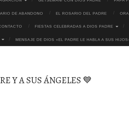
SAGRACIÓN
GETSEMANÍ CON DIOS PADRE
PAPA 
ARIO DE ABANDONO
EL ROSARIO DEL PADRE
ORA
CONTACTO
FIESTAS CELEBRADAS A DIOS PADRE
MENSAJE DE DIOS «EL PADRE LE HABLA A SUS HIJOS
RE Y A SUS ÁNGELES 💙