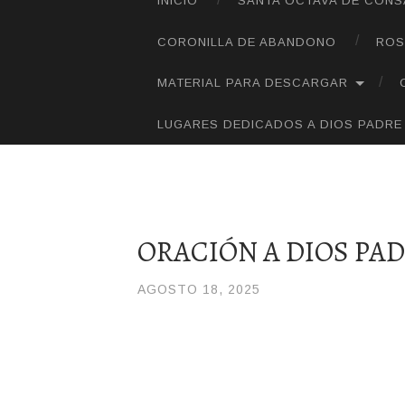
INICIO
SANTA OCTAVA DE CON
SALTAR
AL
CORONILLA DE ABANDONO
ROS
CONTENIDO
MATERIAL PARA DESCARGAR
LUGARES DEDICADOS A DIOS PADRE
ORACIÓN A DIOS PAD
AGOSTO 18, 2025
/
JOLI