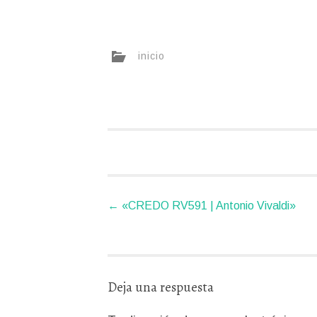
inicio
Navegador
←
«CREDO RV591 | Antonio Vivaldi»
de
artículos
Deja una respuesta